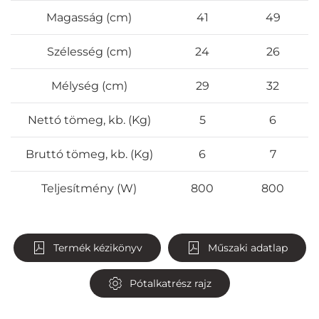
Magasság (cm)
41
49
Szélesség (cm)
24
26
Mélység (cm)
29
32
Nettó tömeg, kb. (Kg)
5
6
Bruttó tömeg, kb. (Kg)
6
7
Teljesítmény (W)
800
800
Termék kézikönyv
Műszaki adatlap
Pótalkatrész rajz