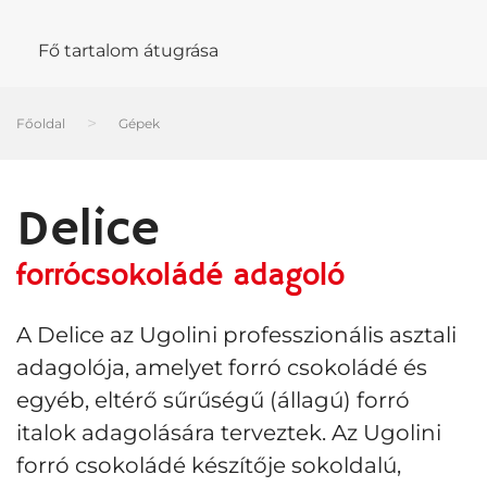
Menü
Fő tartalom átugrása
Főoldal
Gépek
Delice
forrócsokoládé adagoló
A Delice az Ugolini professzionális asztali
adagolója, amelyet forró csokoládé és
egyéb, eltérő sűrűségű (állagú) forró
italok adagolására terveztek. Az Ugolini
forró csokoládé készítője sokoldalú,