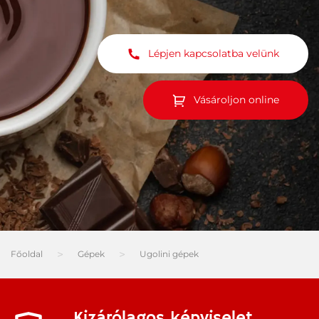
Lépjen kapcsolatba velünk
Vásároljon online
Főoldal
Gépek
Ugolini gépek
Kizárólagos képviselet