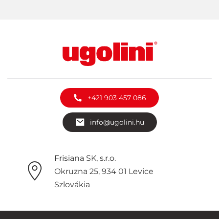
+421 903 457 086
info@ugolini.hu
Frisiana SK, s.r.o.
Okruzna 25, 934 01 Levice
Szlovákia