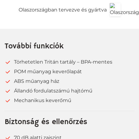
Olaszországban tervezve és gyártva
További funkciók
Törhetetlen Tritán tartály – BPA-mentes
POM műanyag keverőlapát
ABS műanyag ház
Állandó fordulatszámú hajtómű
Mechanikus keverőmű
Biztonság és ellenőrzés
70 dB alatti zajszint